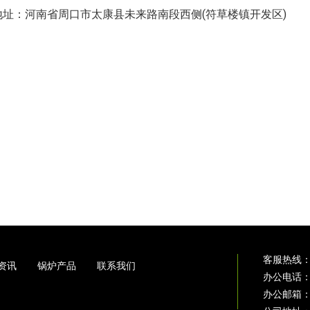
地址：河南省周口市太康县未来路南段西侧(符草楼镇开发区)
客服热线
资讯
锅炉产品
联系我们
办公电话
办公邮箱