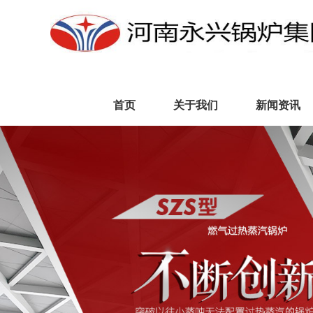
首页
关于我们
新闻资讯