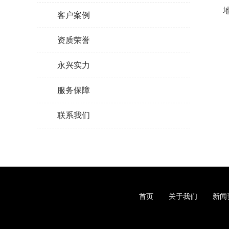
客户案例
资质荣誉
永兴实力
服务保障
联系我们
首页
关于我们
新闻