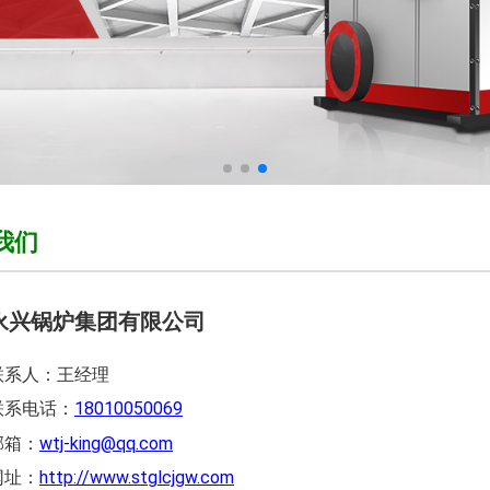
我们
永兴锅炉集团有限公司
联系人：王经理
联系电话：
18010050069
邮箱：
wtj-king@qq.com
网址：
http://www.stglcjgw.com