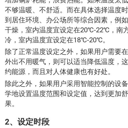
不够温暖、不舒适。而在具体选择温度
到居住环境、办公场所等综合因素，例
干燥，室内温度宜设定在20℃-22℃，南
冷，室内温度宜设定在18℃-20℃。
除了正常温度设定之外，如果用户需要
外出不用暖气，则可以适当降低温度，
约能源，而且对人体健康也有好处。
除此之外，如果用户采用智能控制的设
学地设置温度范围和设定值，达到更加
果。
2、设定时段