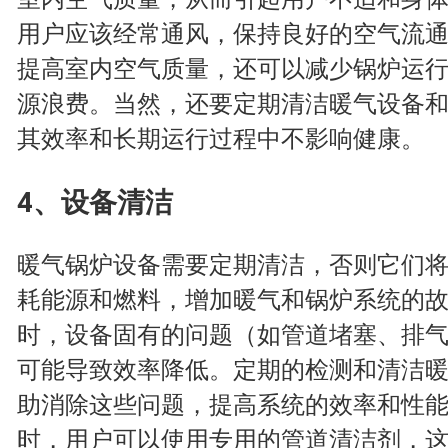
用户应该经常通风，保持良好的空气流
提高室内空气质量，还可以减少锅炉运
源浪费。当然，还要定期清洁暖气设备
其效率和长期运行过程中不影响健康。
4、设备清洁
暖气锅炉设备需要定期清洁，否则它们
耗能源和燃料，增加暖气和锅炉系统的
时，设备固有的问题（如管道堵塞、排
可能导致效率降低。定期的检测和清洁
助消除这些问题，提高系统的效率和性
时，用户可以使用专用的管道清洁剂，