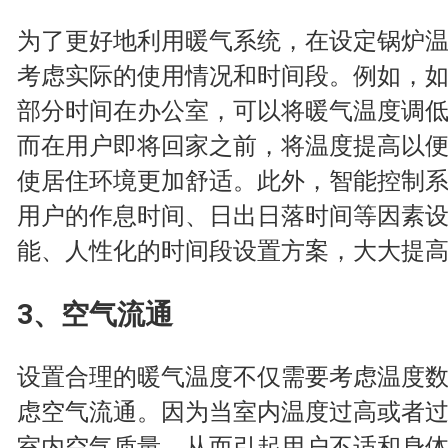
为了更好地利用暖气系统，在设定锅炉
考虑实际的使用情况和时间段。例如，
部分时间在办公室，可以将暖气温度调
而在用户即将回家之前，将温度提高以
使居住环境更加舒适。此外，智能控制
用户的作息时间、日出日落时间等因素
能、人性化的时间段设置方案，大大提
3、空气流通
设置合理的暖气温度不仅需要考虑温度
虑空气流通。因为当室内温度过高或者
室内空气质量，从而引起用户不适和身