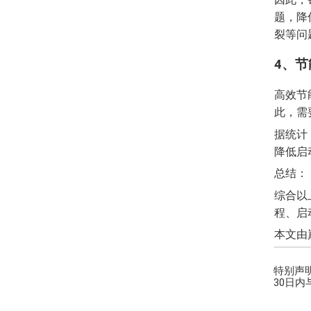
题，降
裂等问
4、
高效节
此，需
据统计
降低启
总结：
综合以
程、启
本文由巅峰
特别声
30日