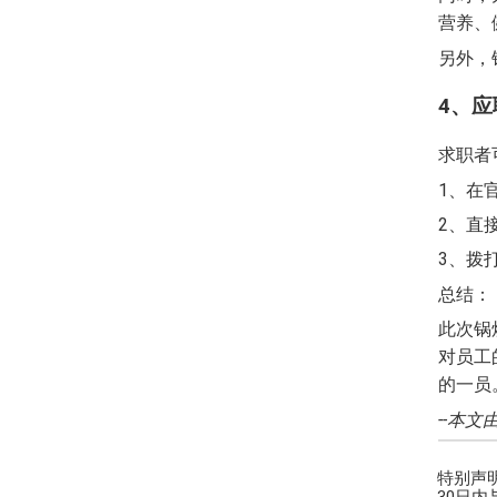
营养、
另外，
4、
求职者
1、在
2、直
3、拨打
总结：
此次锅
对员工
的一员
--本文由
特别声
30日