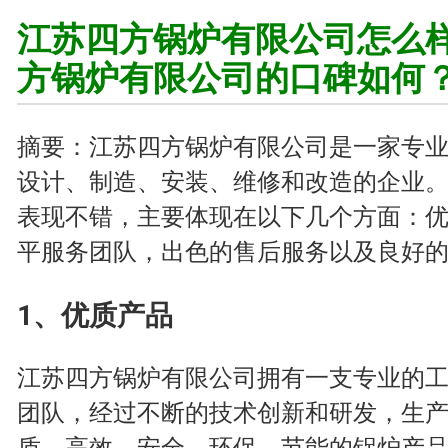
江苏四方锅炉有限公司怎么
方锅炉有限公司的口碑如何
摘要：江苏四方锅炉有限公司是一家专
设计、制造、安装、维修和改造的企业
表现不错，主要体现在以下几个方面：
平服务团队，出色的售后服务以及良好
1、优质产品
江苏四方锅炉有限公司拥有一支专业的
团队，经过不断的技术创新和研发，生
质、高效、安全、环保、节能的锅炉产