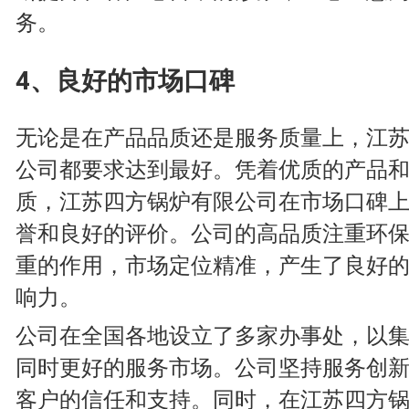
务。
4、良好的市场口碑
无论是在产品品质还是服务质量上，江
公司都要求达到最好。凭着优质的产品
质，江苏四方锅炉有限公司在市场口碑
誉和良好的评价。公司的高品质注重环
重的作用，市场定位精准，产生了良好
响力。
公司在全国各地设立了多家办事处，以
同时更好的服务市场。公司坚持服务创
客户的信任和支持。同时，在江苏四方