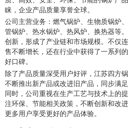
睐，企业产品质量享誉全球。
公司主营业务：燃气锅炉、生物质锅炉
管锅炉、热水锅炉、热风炉、换热器等
创新，形成了产业链和市场规模。不仅
售不断增长，还在行业中获得了一系列
好口碑。
除了产品质量深受用户好评，江苏四方
不断推出新产品或改进旧产品，同步满
同时，公司重视在生产工艺与技术上的
注环保、节能相关政策，不断创新和改
更多用户享受更好的产品体验。