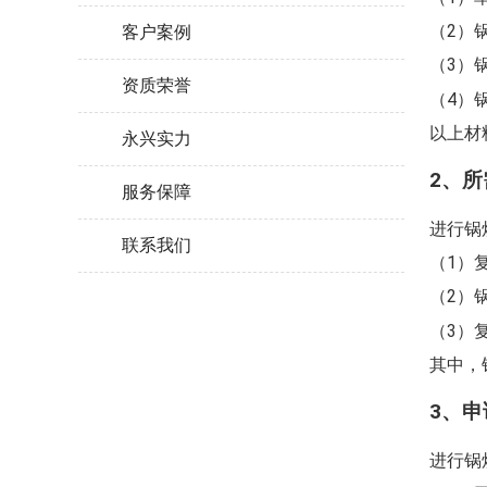
（2）
客户案例
（3）
资质荣誉
（4）
以上材
永兴实力
2、
服务保障
进行锅
联系我们
（1）
（2）
（3）
其中，
3、
进行锅