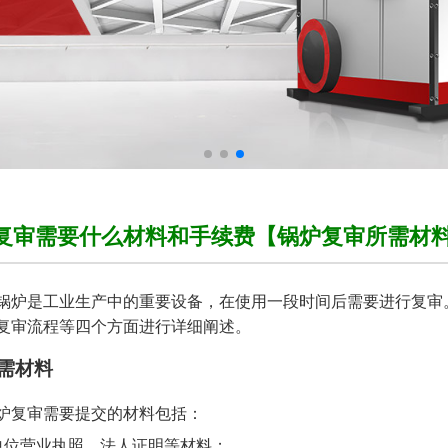
复审需要什么材料和手续费【锅炉复审所需材
锅炉是工业生产中的重要设备，在使用一段时间后需要进行复审
复审流程等四个方面进行详细阐述。
所需材料
炉复审需要提交的材料包括：
单位营业执照、法人证明等材料；