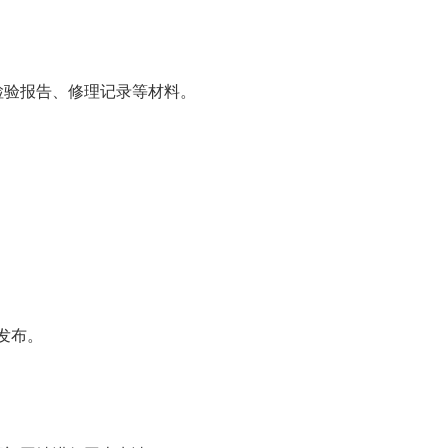
检验报告、修理记录等材料。
发布。