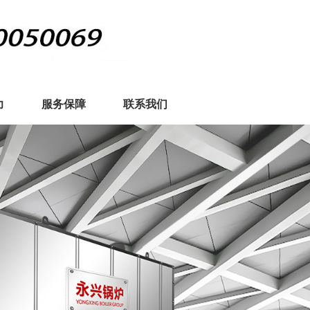
力
服务保障
联系我们